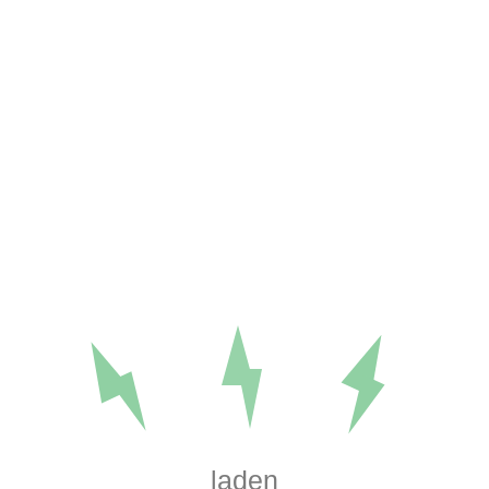
Instandsetzung.
Prüfung:
Wiederkehrende Prüfungen nach DIN EN
62305 im zweijährigen Wechsel
(Vollprüfung/Sichtprüfung) im privaten und öffentlichen
Bereich.
Zertifiziert:
Mitglied im VDB (Verband Deutscher
Blitzschutzbauer) und zertifizierte Blitzschutzfachkräfte
(TÜV Süd).
Ihr Ansprechpartner in
Winterberg
laden