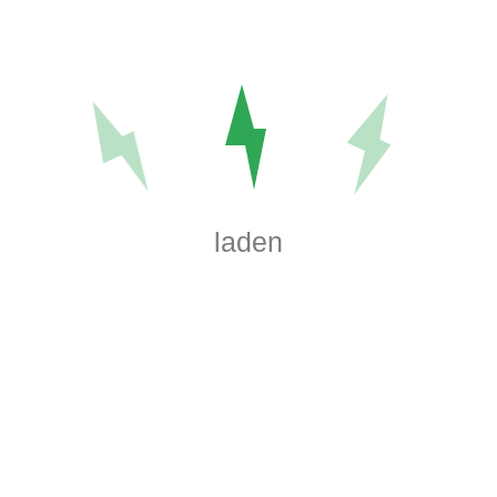
Startseite
Über Uns
Leistungen
Angebote
laden
Kontakt
Karriere
Impressum
AGB's
AGEB Elektro- Automatisierung GmbH
Wickersdorfer Ring 4, 35099 Burgwald
+49 (0)6451 71785 - 0
AGEB Elektrotechnik Marburg GmbH