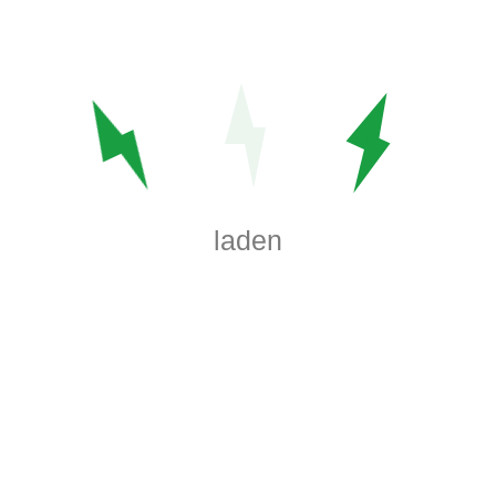
Startseite
Über Uns
Leistungen
Angebote
laden
Kontakt
Karriere
Impressum
AGB's
AGEB Elektro- Automatisierung GmbH
Wickersdorfer Ring 4, 35099 Burgwald
+49 (0)6451 71785 - 0
AGEB Elektrotechnik Marburg GmbH