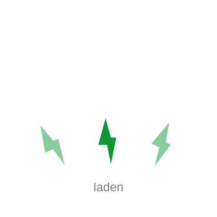
Uncategorized
ARCHIVE
M
D
M
D
F
S
S
1
2
3
4
5
6
7
8
9
10
11
12
13
14
15
16
17
18
19
20
21
22
23
24
25
26
27
28
29
30
31
laden
August 2026
« Sep.