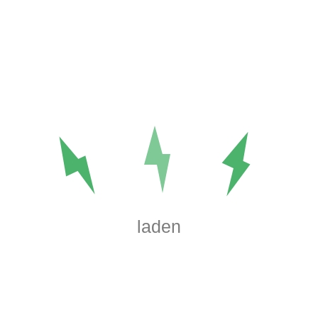
1
2
3
4
5
6
7
8
9
10
11
12
13
14
15
16
17
18
19
20
21
22
23
24
25
26
27
28
29
30
31
August 2026
« Sep.
TAGS
laden
amet
dolor