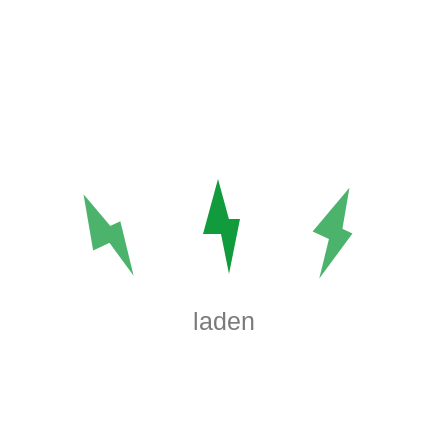
1
2
3
4
5
6
7
8
9
10
11
12
13
14
15
16
17
18
19
20
21
22
23
24
25
26
27
28
29
30
31
August 2026
« Sep.
laden
TAGS
amet
dolor